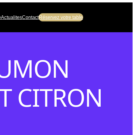
e
Actualites
Contact
Réservez votre table
AUMON
ET CITRON