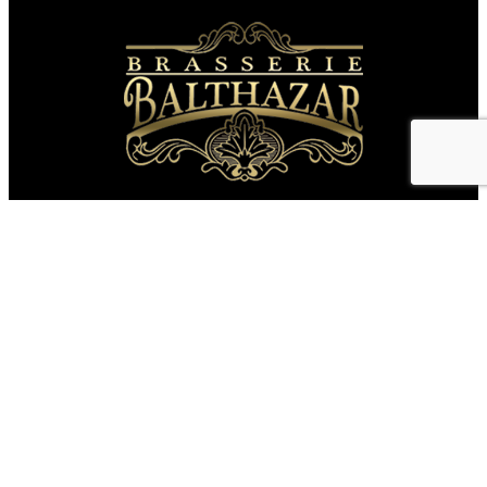
Un restaurant unique à Perpignan offrant le charme et
l’esthétisme d’une brasserie à la française du début du
siècle dernier et une cuisine traditionnelle de qualité !
Zone Commerciale Auchan, Avenue d’Espagne, 66000
Perpignan
Téléphone :
04 68 36 51 69