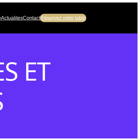
e
Actualites
Contact
Réservez votre table
S ET
S